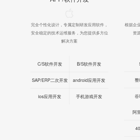
培训、推
完全个性化设计，专属定制研发应用软件，
根据企
线，上线
安全稳定的技术运维服务，为您提供多方位
资
解决方案
程序
C/S软件开发
B/S软件开发
整
开发
SAP/ERP二次开发
android应用开发
谷
业号开发
ios应用开发
手机游戏开发
阿
4