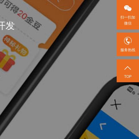

扫一扫加
开发
微信

服务热线

TOP