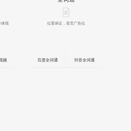
本体现
位置保证，首页广告位
专业
短视频
百度全词通
抖音全词通